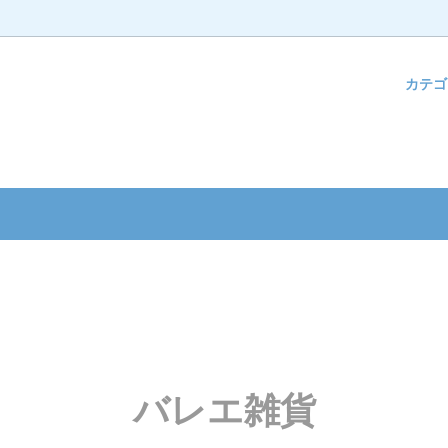
カテ
ク・フード
んのお祝い
ベビーキッズ
ウェディングアイテム
ション雑貨
ウエディング
バースデー
雑貨
お祝い
コスメ
新築お祝い
ーマスク基金ギフト
クス
お見舞い
フト
ペット
バレエ雑貨