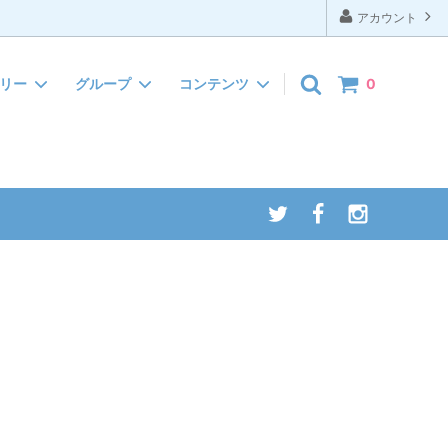
アカウント
ゴリー
グループ
コンテンツ
0
ぬいぐるみ
お礼
インテリア・タオル
ほんの気持ち
クリスマス
引っ越しご挨拶
サマーギフト