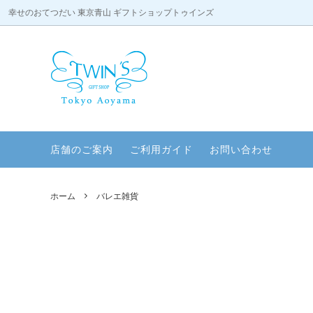
幸せのおてつだい 東京青山 ギフトショップトゥインズ
タオルケーキ
天使のコスチューム
店舗のご案内
ドリン
赤ちゃ
ペットグッズ
パーティー
ファッ
内祝い
店舗のご案内
ご利用ガイド
お問い合わせ
プチギフト
アニバーサリー
バレエ
ご結婚
デジタル絵画
ティータイム
タイガ
リラッ
ホーム
バレエ雑貨
スウィートプチギフト
プチギ