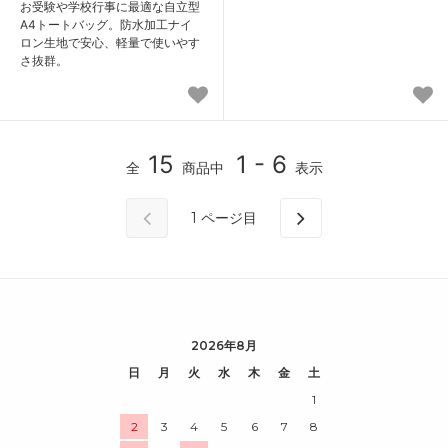
お受験や学校行事に最適な自立型
A4トートバッグ。防水加工ナイ
ロン生地で安心、軽量で使いやす
さ抜群。
15
1 - 6
全
商品中
表示
1
ページ目
2026年8月
日
月
火
水
木
金
土
1
2
3
4
5
6
7
8