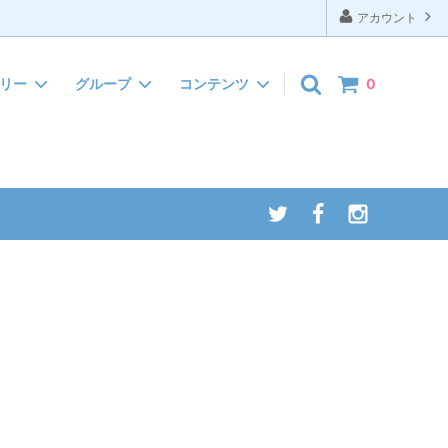
アカウント
ゴリー
グループ
コンテンツ
0
ぬいぐるみ
お礼
インテリア・タオル
ほんの気持ち
クリスマス
引っ越しご挨拶
サマーギフト