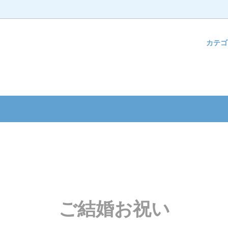
カテ
ク・フード
んのお祝い
ベビーキッズ
ウェディングアイテム
ション雑貨
ウエディング
バースデー
雑貨
お祝い
コスメ
新築お祝い
ーマスク基金ギフト
クス
お見舞い
フト
ペット
ご結婚お祝い