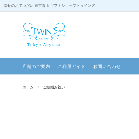
幸せのおてつだい 東京青山 ギフトショップトゥインズ
タオルケーキ
天使のコスチューム
店舗のご案内
ドリン
赤ちゃ
ペットグッズ
パーティー
ファッ
内祝い
店舗のご案内
ご利用ガイド
お問い合わせ
プチギフト
アニバーサリー
バレエ
ご結婚
デジタル絵画
ティータイム
タイガ
リラッ
ホーム
ご結婚お祝い
スウィートプチギフト
プチギ