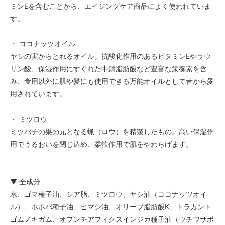
ミンEを含むことから、エイジングケア商品によく使われていま
す。
・ ココナッツオイル
ヤシの実からとれるオイル。抗酸化作用のあるビタミンEやラウ
リン酸、保湿作用にすぐれた中鎖脂肪酸など豊富な栄養素を含
み、食用以外に肌や髪にも使用できる万能オイルとして昔から愛
用されています。
・ ミツロウ
ミツバチの巣の元となる蝋（ロウ）を精製したもの。高い保湿作
用でうるおいを閉じ込め、柔軟作用で肌をやわらげます。
▼ 全成分
水、ゴマ種子油、シア脂、ミツロウ、ヤシ油（ココナッツオイ
ル）、ホホバ種子油、ヒマシ油、オリーブ脂肪酸K、トラガント
ゴムノキガム、オプンチアフィクスインジカ種子油（ウチワサボ