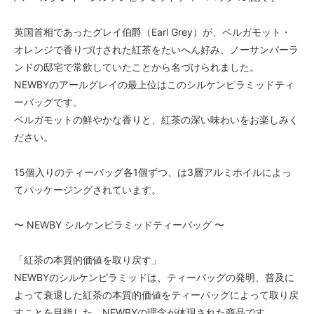
英国首相であったグレイ伯爵（Earl Grey）が、ベルガモット・
オレンジで香りづけされた紅茶をたいへん好み、ノーサンバーラ
ンドの邸宅で常飲していたことから名づけられました。
NEWBYのアールグレイの最上位はこのシルケンピラミッドティ
ーバッグです。
ベルガモットの鮮やかな香りと、紅茶の深い味わいをお楽しみく
ださい。
15個入りのティーバッグ各1個ずつ、は3層アルミホイルによっ
てパッケージングされています。
〜 NEWBY シルケンピラミッドティーバッグ 〜
「紅茶の本質的価値を取り戻す」
NEWBYのシルケンピラミッドは、ティーバッグの発明、普及に
よって衰退した紅茶の本質的価値をティーバッグによって取り戻
すことを目指した、NEWBYの理念が体現された商品です。