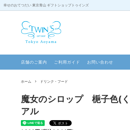
幸せのおてつだい 東京青山 ギフトショップトゥインズ
タオルケーキ
天使のコスチューム
店舗のご案内
ドリン
赤ちゃ
ペットグッズ
パーティー
ファッ
内祝い
店舗のご案内
ご利用ガイド
お問い合わせ
プチギフト
アニバーサリー
バレエ
ご結婚
デジタル絵画
ティータイム
タイガ
リラッ
ホーム
ドリンク・フード
スウィートプチギフト
プチギ
魔女のシロップ 梔子色(
アル