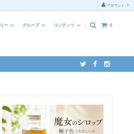
アカウント
ゴリー
グループ
コンテンツ
0
ぬいぐるみ
お礼
インテリア・タオル
ほんの気持ち
クリスマス
引っ越しご挨拶
サマーギフト