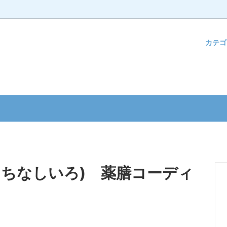
カテ
ク・フード
んのお祝い
ベビーキッズ
ウェディングアイテム
ション雑貨
ウエディング
バースデー
雑貨
お祝い
コスメ
新築お祝い
ーマスク基金ギフト
クス
お見舞い
フト
ペット
くちなしいろ) 薬膳コーディ