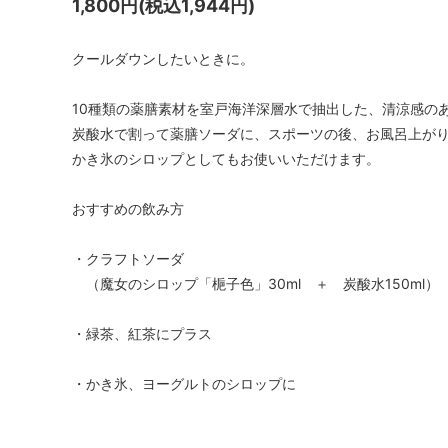
1,800円(税込1,944円)
クールダウンしたいときに。
10種類の薬膳素材を室戸海洋深層水で抽出した、清涼感の
炭酸水で割って薬膳ソーダに、スポーツの後、お風呂上が
かき氷のシロップとしてもお使いいただけます。
おすすめの飲み方
・クラフトソーダ
（魔女のシロップ「梔子色」30ml ＋ 炭酸水150ml）
・緑茶、紅茶にプラス
・かき氷、ヨーグルトのシロップに